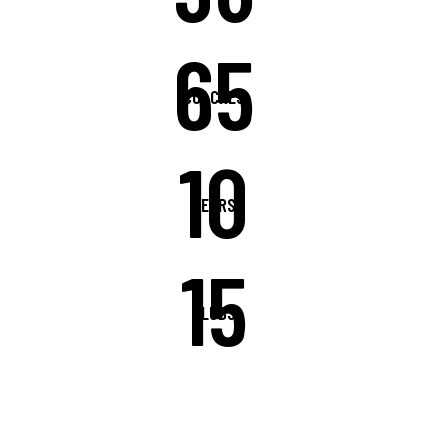
65
COACHES
10
YEARS
15
CLUBS